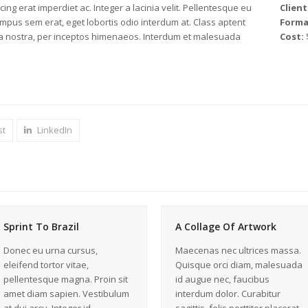
ng erat imperdiet ac. Integer a lacinia velit. Pellentesque eu
Client
empus sem erat, eget lobortis odio interdum at. Class aptent
Forma
bia nostra, per inceptos himenaeos. Interdum et malesuada
Cost:
st
LinkedIn
Sprint To Brazil
A Collage Of Artwork
Donec eu urna cursus,
Maecenas nec ultrices massa.
eleifend tortor vitae,
Quisque orci diam, malesuada
pellentesque magna. Proin sit
id augue nec, faucibus
amet diam sapien. Vestibulum
interdum dolor. Curabitur