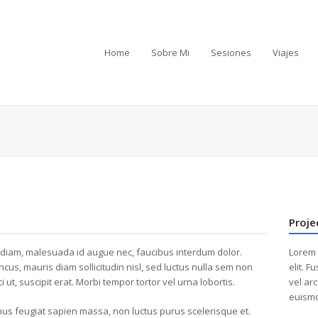
Home
Sobre Mi
Sesiones
Viajes
Proje
diam, malesuada id augue nec, faucibus interdum dolor.
Lorem 
honcus, mauris diam sollicitudin nisl, sed luctus nulla sem non
elit. 
i ut, suscipit erat. Morbi tempor tortor vel urna lobortis.
vel ar
euismod
s feugiat sapien massa, non luctus purus scelerisque et.