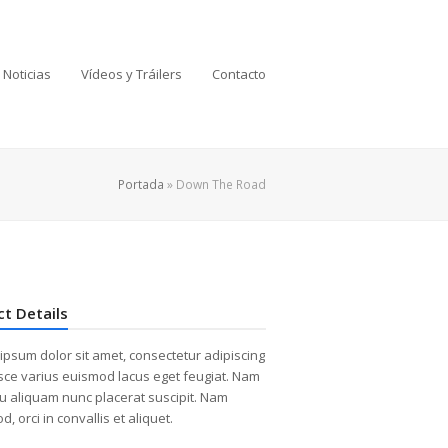
Noticias
Vídeos y Tráilers
Contacto
Portada
»
Down The Road
ct Details
ipsum dolor sit amet, consectetur adipiscing
Fusce varius euismod lacus eget feugiat. Nam
cu aliquam nunc placerat suscipit. Nam
, orci in convallis et aliquet.