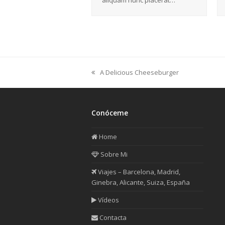
aliquam nunc placerat…
A Delicious Cheeseburger
previous
post:
Conóceme
Home
Sobre Mi
Viajes – Barcelona, Madrid,
Ginebra, Alicante, Suiza, España
Vídeos
Contacta