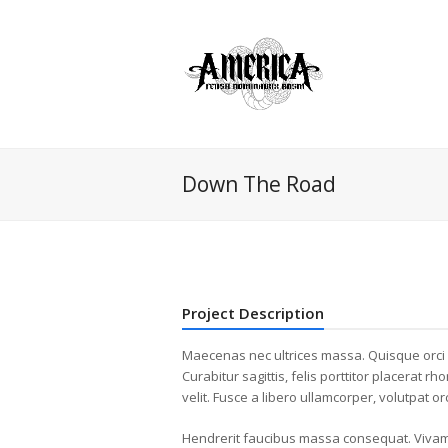
Down The Road
Project Description
Maecenas nec ultrices massa. Quisque orci 
Curabitur sagittis, felis porttitor placerat r
velit. Fusce a libero ullamcorper, volutpat orc
Hendrerit faucibus massa consequat. Vivamu