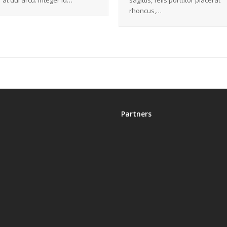
at dui arcu. Integer id…
sagittis, felis porttitor placerat
rhoncus,…
Partners