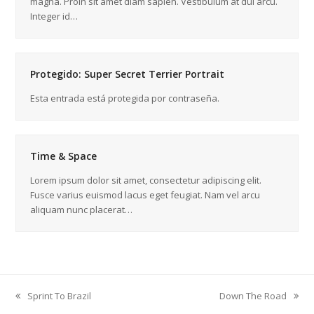
magna. Proin sit amet diam sapien. Vestibulum at dui arcu.
Integer id…
Protegido: Super Secret Terrier Portrait
Esta entrada está protegida por contraseña.
Time & Space
Lorem ipsum dolor sit amet, consectetur adipiscing elit.
Fusce varius euismod lacus eget feugiat. Nam vel arcu
aliquam nunc placerat…
Sprint To Brazil
Down The Road
previous
next